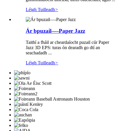
Léigh Tuilleadh
>
Ár bpuzail—-Paper Jazz
Taithí a fháil ar cheardaíocht puzail cúr Paper
Jazz 3D EPS: turas ón dearadh go dtí an
seachadadh ...
Léigh Tuilleadh
>