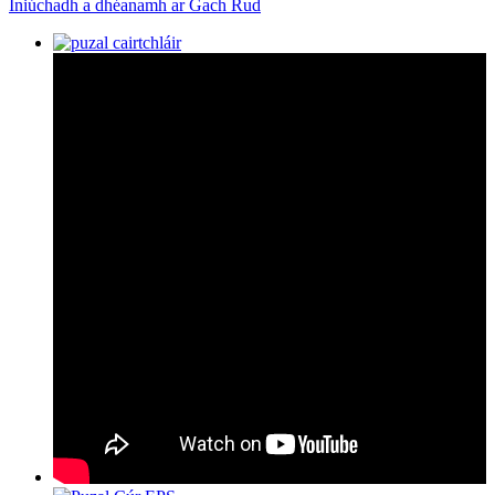
Iniúchadh a dhéanamh ar Gach Rud