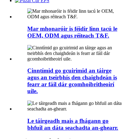
Mar mhonaróir is féidir linn tacú le
OEM, ODM agus réiteach T&F.
Cinntímid go gcuirimid an táirge
agus an tseirbhís den chaighdeán is
fearr ar fáil dár gcomhoibritheoirí
uile.
Le táirgeadh mais a fhágann go
bhfuil an dáta seachadta an-ghearr.