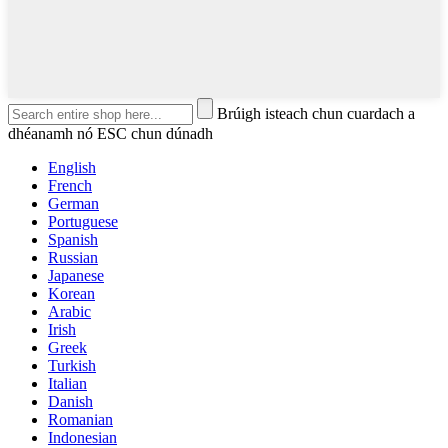
Brúigh isteach chun cuardach a
dhéanamh nó ESC chun dúnadh
English
French
German
Portuguese
Spanish
Russian
Japanese
Korean
Arabic
Irish
Greek
Turkish
Italian
Danish
Romanian
Indonesian