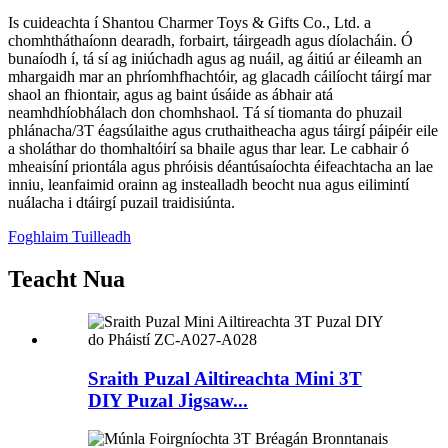
Is cuideachta í Shantou Charmer Toys & Gifts Co., Ltd. a
chomhtháthaíonn dearadh, forbairt, táirgeadh agus díolacháin. Ó
bunaíodh í, tá sí ag iniúchadh agus ag nuáil, ag áitiú ar éileamh an
mhargaidh mar an phríomhfhachtóir, ag glacadh cáilíocht táirgí mar
shaol an fhiontair, agus ag baint úsáide as ábhair atá
neamhdhíobhálach don chomhshaol. Tá sí tiomanta do phuzail
phlánacha/3T éagsúlaithe agus cruthaitheacha agus táirgí páipéir eile
a sholáthar do thomhaltóirí sa bhaile agus thar lear. Le cabhair ó
mheaisíní priontála agus phróisis déantúsaíochta éifeachtacha an lae
inniu, leanfaimid orainn ag instealladh beocht nua agus eilimintí
nuálacha i dtáirgí puzail traidisiúnta.
Foghlaim Tuilleadh
Teacht Nua
Sraith Puzal Ailtireachta Mini 3T
DIY Puzal Jigsaw...