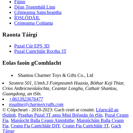
Fúinn
Déan Teagmháil Linn
Céimeanna Saincheaptha
ÍOSLÓDÁIL
Ceisteanna Coitianta
Raonta Táirgí
Puzal Cúr EPS 3D
Puzal Cairtchláir Roctha 3T
Eolas faoin gComhlacht
Shantou Charmer Toys & Gifts Co., Ltd
Seomra 501, Uimh.3 Foirgneamh Huaxia, Bóthar Keji Thiar,
Crios Ardteicneolaíochta, Ceantar Longhu, Cathair Shantou,
Guangdong, an tSín.
+8613923676477
rosaline@charmercrafts.com
© Cóipcheart - 2010-2023: Gach ceart ar cosaint.
Léarscáil an
tSuímh
,
Praghas Puzal 3T agus Mini Bréagán ón tSín
,
Puzal Ceann
Fia
,
Maisíocht Balla Ceann Ainmhithe
,
Maisiúcháin Balla Ceann
Fia
,
Ceann Fia Cairtchláir DIY
,
Ceann Fia Cairtchláir 3T
,
Gach
Táirge