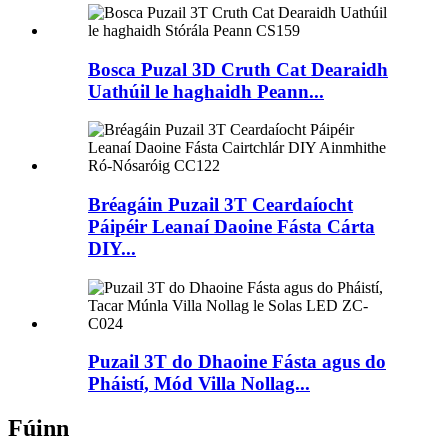
Bosca Puzal 3D Cruth Cat Dearaidh
Uathúil le haghaidh Peann...
Bréagáin Puzail 3T Ceardaíocht
Páipéir Leanaí Daoine Fásta Cárta
DIY...
Puzail 3T do Dhaoine Fásta agus do
Pháistí, Mód Villa Nollag...
Fúinn