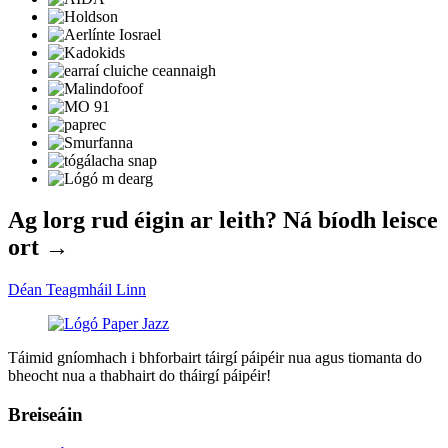
Ag lorg rud éigin ar leith? Ná bíodh leisce
ort →
Déan Teagmháil Linn
Táimid gníomhach i bhforbairt táirgí páipéir nua agus tiomanta do
bheocht nua a thabhairt do tháirgí páipéir!
Breiseáin