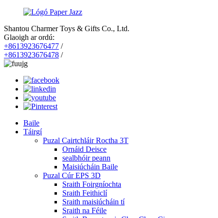
Shantou Charmer Toys & Gifts Co., Ltd.
Glaoigh ar ordú:
+8613923676477
/
+8613923676478
/
Baile
Táirgí
Puzal Cairtchláir Roctha 3T
Ornáid Deisce
sealbhóir peann
Maisiúcháin Baile
Puzal Cúr EPS 3D
Sraith Foirgníochta
Sraith Feithiclí
Sraith maisiúcháin tí
Sraith na Féile