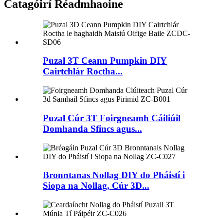
Catagóirí Réadmhaoine
Puzal 3T Ceann Pumpkin DIY
Cairtchlár Roctha...
Puzal Cúr 3T Foirgneamh Cáiliúil
Domhanda Sfincs agus...
Bronntanas Nollag DIY do Pháistí i
Siopa na Nollag, Cúr 3D...