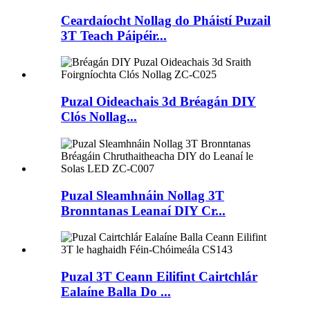
Ceardaíocht Nollag do Pháistí Puzail
3T Teach Páipéir...
Puzal Oideachais 3d Bréagán DIY
Clós Nollag...
Puzal Sleamhnáin Nollag 3T
Bronntanas Leanaí DIY Cr...
Puzal 3T Ceann Eilifint Cairtchlár
Ealaíne Balla Do ...