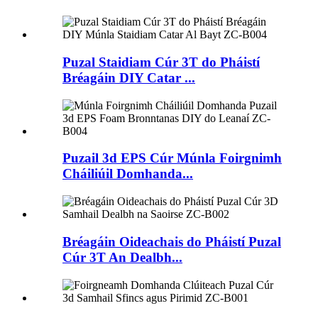
Puzal Staidiam Cúr 3T do Pháistí
Bréagáin DIY Catar ...
Puzail 3d EPS Cúr Múnla Foirgnimh
Cháiliúil Domhanda...
Bréagáin Oideachais do Pháistí Puzal
Cúr 3T An Dealbh...