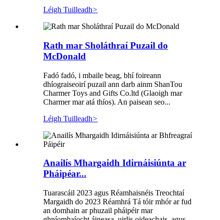
Léigh Tuilleadh
>
Rath mar Sholáthraí Puzail do
McDonald
Fadó fadó, i mbaile beag, bhí foireann
dhíograiseoirí puzail ann darb ainm ShanTou
Charmer Toys and Gifts Co.ltd (Glaoigh mar
Charmer mar atá thíos). An paisean seo...
Léigh Tuilleadh
>
Anailís Mhargaidh Idirnáisiúnta ar
Pháipéar...
Tuarascáil 2023 agus Réamhaisnéis Treochtaí
Margaidh do 2023 Réamhrá Tá tóir mhór ar fud
an domhain ar phuzail pháipéir mar
ghníomhaíocht áineasa, uirlis oideachais, agus ...