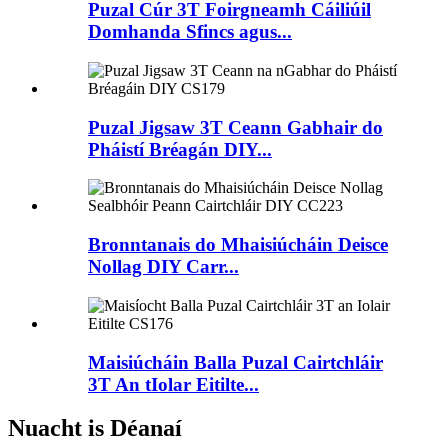
Puzal Cúr 3T Foirgneamh Cáiliúil
Domhanda Sfincs agus...
Puzal Jigsaw 3T Ceann Gabhair do
Pháistí Bréagán DIY...
Bronntanais do Mhaisiúcháin Deisce
Nollag DIY Carr...
Maisiúcháin Balla Puzal Cairtchláir
3T An tIolar Eitilte...
Nuacht is Déanaí