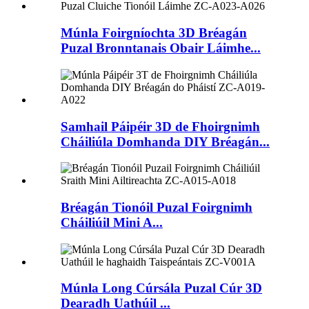
Múnla Foirgníochta 3D Bréagán
Puzal Bronntanais Obair Láimhe...
Samhail Páipéir 3D de Fhoirgnimh
Cháiliúla Domhanda DIY Bréagán...
Bréagán Tionóil Puzal Foirgnimh
Cháiliúil Mini A...
Múnla Long Cúrsála Puzal Cúr 3D
Dearadh Uathúil ...