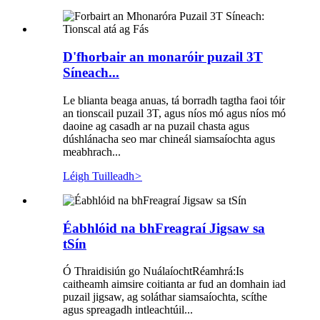
D'fhorbair an monaróir puzail 3T
Síneach...
Le blianta beaga anuas, tá borradh tagtha faoi tóir
an tionscail puzail 3T, agus níos mó agus níos mó
daoine ag casadh ar na puzail chasta agus
dúshlánacha seo mar chineál siamsaíochta agus
meabhrach...
Léigh Tuilleadh
>
Éabhlóid na bhFreagraí Jigsaw sa
tSín
Ó Thraidisiún go NuálaíochtRéamhrá:Is
caitheamh aimsire coitianta ar fud an domhain iad
puzail jigsaw, ag soláthar siamsaíochta, scíthe
agus spreagadh intleachtúil...