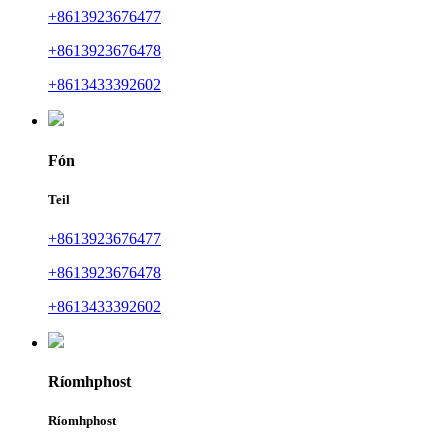
+8613923676477
+8613923676478
+8613433392602
Fón
Teil
+8613923676477
+8613923676478
+8613433392602
Ríomhphost
Ríomhphost