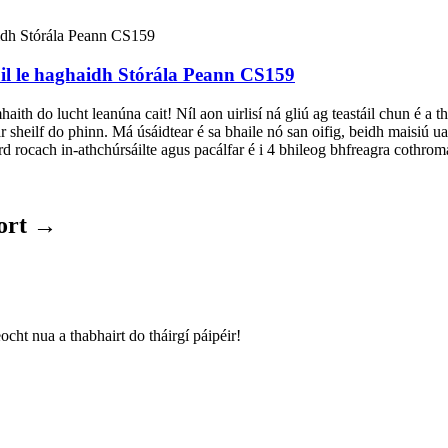
il le haghaidh Stórála Peann CS159
mhaith do lucht leanúna cait! Níl aon uirlisí ná gliú ag teastáil chun é a 
r sheilf do phinn. Má úsáidtear é sa bhaile nó san oifig, beidh maisiú uat
 rocach in-athchúrsáilte agus pacálfar é i 4 bhileog bhfreagra cothro
 ort →
cht nua a thabhairt do tháirgí páipéir!