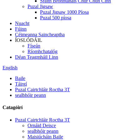
Sraith Bronntanais Chur Chun Cinn
Puzal Jigsaw
Puzal Jigsaw 1000 Píosa
Puzal 500 píosa
Nuacht
Fúinn
Céimeanna Saincheaptha
ÍOSLÓDÁIL
Físeán
Ríomhchatalóg
Déan Teagmháil Linn
English
Baile
Táirgí
Puzal Cairtchláir Roctha 3T
sealbhóir peann
Catagóirí
Puzal Cairtchláir Roctha 3T
Ornáid Deisce
sealbhóir peann
Maisiúcháin Baile