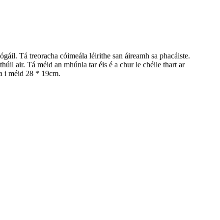
thógáil. Tá treoracha cóimeála léirithe san áireamh sa phacáiste.
húil air. Tá méid an mhúnla tar éis é a chur le chéile thart ar
ma i méid 28 * 19cm.