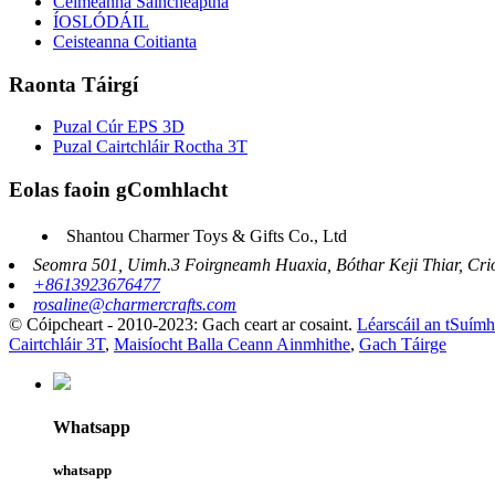
Céimeanna Saincheaptha
ÍOSLÓDÁIL
Ceisteanna Coitianta
Raonta Táirgí
Puzal Cúr EPS 3D
Puzal Cairtchláir Roctha 3T
Eolas faoin gComhlacht
Shantou Charmer Toys & Gifts Co., Ltd
Seomra 501, Uimh.3 Foirgneamh Huaxia, Bóthar Keji Thiar, Crio
+8613923676477
rosaline@charmercrafts.com
© Cóipcheart - 2010-2023: Gach ceart ar cosaint.
Léarscáil an tSuímh
Cairtchláir 3T
,
Maisíocht Balla Ceann Ainmhithe
,
Gach Táirge
Whatsapp
whatsapp