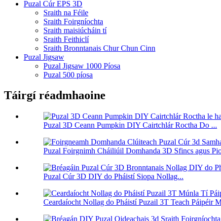
Puzal Cúr EPS 3D
Sraith na Féile
Sraith Foirgníochta
Sraith maisiúcháin tí
Sraith Feithiclí
Sraith Bronntanais Chur Chun Cinn
Puzal Jigsaw
Puzal Jigsaw 1000 Píosa
Puzal 500 píosa
Táirgí réadmhaoine
Puzal 3D Ceann Pumpkin DIY Cairtchlár Roctha Do ...
Puzal Foirgnimh Cháiliúil Domhanda 3D Sfincs agus Pior
Puzal Cúr 3D DIY do Pháistí Siopa Nollag...
Ceardaíocht Nollag do Pháistí Puzail 3T Teach Páipéir M