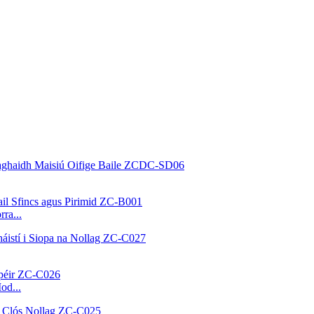
ra...
od...