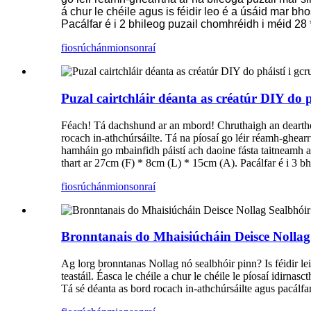
á chur le chéile agus is féidir leo é a úsáid mar bh
Pacálfar é i 2 bhileog puzail chomhréidh i méid 28
fiosrúchán
mionsonraí
Puzal cairtchláir déanta as créatúr DIY do 
Féach! Tá dachshund ar an mbord! Chruthaigh an dearthóir
rocach in-athchúrsáilte. Tá na píosaí go léir réamh-ghearrt
hamháin go mbainfidh páistí ach daoine fásta taitneamh as 
thart ar 27cm (F) * 8cm (L) * 15cm (A). Pacálfar é i 3 b
fiosrúchán
mionsonraí
Bronntanais do Mhaisiúcháin Deisce Nolla
Ag lorg bronntanas Nollag nó sealbhóir pinn? Is féidir lei
teastáil. Éasca le chéile a chur le chéile le píosaí idirna
Tá sé déanta as bord rocach in-athchúrsáilte agus pacálf