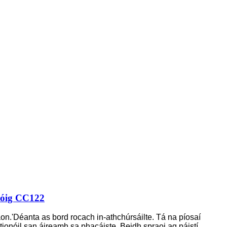
róig CC122
aon.
'
Déanta as bord rocach in-athchúrsáilte. Tá na píosaí
a tionóil san áireamh sa phacáiste. Beidh spraoi ag páistí