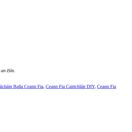
an tSín.
úcháin Balla Ceann Fia
,
Ceann Fia Cairtchláir DIY
,
Ceann Fia