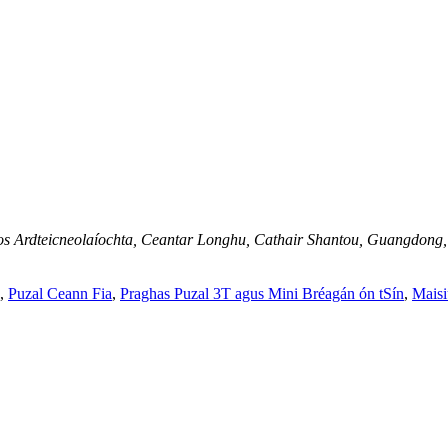
s Ardteicneolaíochta, Ceantar Longhu, Cathair Shantou, Guangdong, 
,
Puzal Ceann Fia
,
Praghas Puzal 3T agus Mini Bréagán ón tSín
,
Maisi