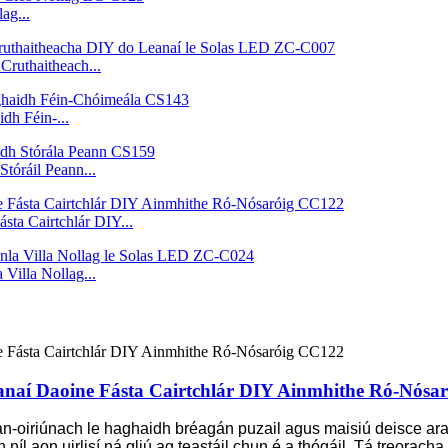
ag...
ruthaitheach...
idh Féin-...
tóráil Peann...
sta Cairtchlár DIY...
Villa Nollag...
eanaí Daoine Fásta Cairtchlár DIY Ainmhithe Ró-Nósa
an-oiriúnach le haghaidh bréagán puzail agus maisiú deisce ar
 níl aon uirlisí ná gliú ag teastáil chun é a thógáil. Tá treorach