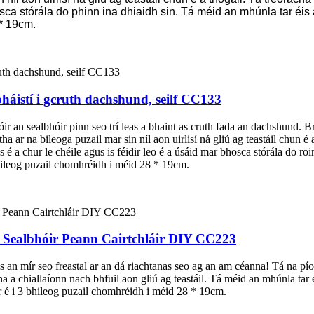
osca stórála do phinn ina dhiaidh sin. Tá méid an mhúnla tar éis a
 * 19cm.
pháistí i gcruth dachshund, seilf CC133
 an sealbhóir pinn seo trí leas a bhaint as cruth fada an dachshund. B
ha ar na bileoga puzail mar sin níl aon uirlisí ná gliú ag teastáil chun é
é a chur le chéile agus is féidir leo é a úsáid mar bhosca stórála do ro
hileog puzail chomhréidh i méid 28 * 19cm.
g Sealbhóir Peann Cairtchláir DIY CC223
s an mír seo freastal ar an dá riachtanas seo ag an am céanna! Tá na pío
sctha a chiallaíonn nach bhfuil aon gliú ag teastáil. Tá méid an mhúnla ta
ar é i 3 bhileog puzail chomhréidh i méid 28 * 19cm.