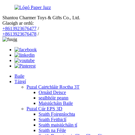
Shantou Charmer Toys & Gifts Co., Ltd.
Glaoigh ar ordú:
+8613923676477
/
+8613923676478
/
Baile
Táirgí
Puzal Cairtchláir Roctha 3T
Ornáid Deisce
sealbhóir peann
Maisiúcháin Baile
Puzal Cúr EPS 3D
Sraith Foirgníochta
Sraith Feithiclí
Sraith maisiúcháin tí
Sraith na Féile