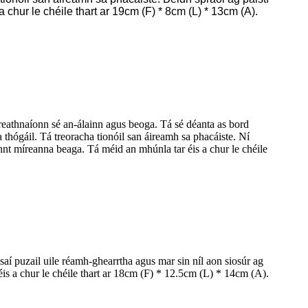
 chur le chéile thart ar 19cm (F) * 8cm (L) * 13cm (A).
reathnaíonn sé an-álainn agus beoga. Tá sé déanta as bord
 a thógáil. Tá treoracha tionóil san áireamh sa phacáiste. Ní
innt míreanna beaga. Tá méid an mhúnla tar éis a chur le chéile
saí puzail uile réamh-ghearrtha agus mar sin níl aon siosúr ag
r éis a chur le chéile thart ar 18cm (F) * 12.5cm (L) * 14cm (A).