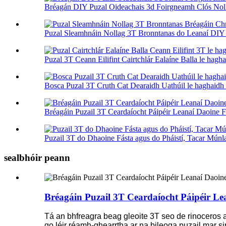
Bréagán DIY Puzal Oideachais 3d Foirgneamh Clós Noll
Puzal Sleamhnáin Nollag 3T Bronntanas do Leanaí DIY C
Puzal 3T Ceann Eilifint Cairtchlár Ealaíne Balla le hagha
Bosca Puzal 3T Cruth Cat Dearaidh Uathúil le haghaidh S
Bréagáin Puzail 3T Ceardaíocht Páipéir Leanaí Daoine Fá
Puzail 3T do Dhaoine Fásta agus do Pháistí, Tacar Múnla 
sealbhóir peann
Bréagáin Puzail 3T Ceardaíocht Páipéir L
Tá an bhfreagra beag gleoite 3T seo de rinoceros 
go léir réamh-ghearrtha ar na bileoga puzail mar sin