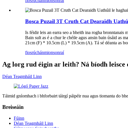
fiosrúchán
mionsonraí
Bosca Puzail 3T Cruth Cat Dearaidh Uathú
Is féidir leis an earra seo a bheith ina rogha bronntanais 
Bain sult as é a chur le chéile agus ansin bain úsáid as ma
21cm (F) * 10.5cm (L) * 19.5cm (A). Tá sé déanta as bord
fiosrúchán
mionsonraí
Ag lorg rud éigin ar leith? Ná bíodh leisce
Déan Teagmháil Linn
Táimid gníomhach i bhforbairt táirgí páipéir nua agus tiomanta do bheo
Breiseáin
Fúinn
Déan Teagmháil Linn