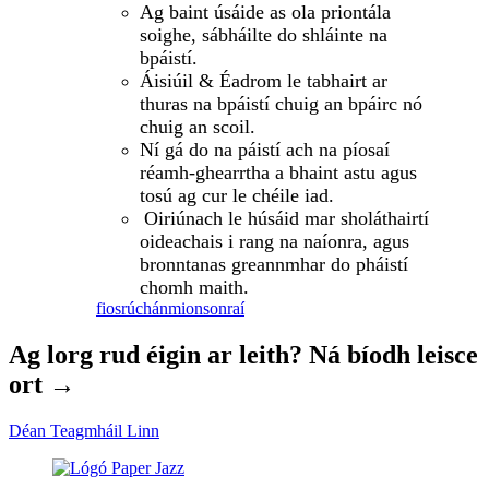
Ag baint úsáide as ola priontála
soighe, sábháilte do shláinte na
bpáistí.
Áisiúil & Éadrom le tabhairt ar
thuras na bpáistí chuig an bpáirc nó
chuig an scoil.
Ní gá do na páistí ach na píosaí
réamh-ghearrtha a bhaint astu agus
tosú ag cur le chéile iad.
Oiriúnach le húsáid mar sholáthairtí
oideachais i rang na naíonra, agus
bronntanas greannmhar do pháistí
chomh maith.
fiosrúchán
mionsonraí
Ag lorg rud éigin ar leith? Ná bíodh leisce
ort →
Déan Teagmháil Linn