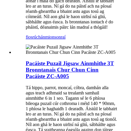
aonar i mála do gach dearadh. Áisiúil le tabhairt
leo ar an turas. Ní gá do na páistí ach na píosaí
réamh-ghearrtha a bhaint astu agus tosú ag
cóimeáil. Níl aon ghá le haon uirlisí ná gliú,
sábháilte agus éasca. Is bronntanas iontach é do
pháistí, déanaimis páirc lán madraí a thógáil!
fiosrúchán
mionsonraí
Pacáiste Puzail Jigsaw Ainmhithe 3T
Bronntanais Chur Chun Cinn
Pacáiste ZC-A005
Tá hippo, parrot, moncaí, cóbra, damhán alla
agus teach adhmaid sa trealamh samhail
ainmhithe 6 in 1 seo. Tagann sé le 6 phíosa
bileoga puzail cúr cothroma i méid 140 * 90mm,
1 phíosa le haghaidh 1 dearadh. Áisiúil le tabhairt
leo ar an turas. Ní gá do na páistí ach na píosaí
réamh-ghearrtha a bhaint astu agus tosú ag tionól.
Níl aon ghá le haon uirlisí ná gliú, sábháilte agus
éasca. Tá sraitheanna éagsúla againn don táirge