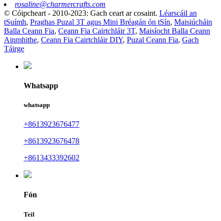
rosaline@charmercrafts.com
© Cóipcheart - 2010-2023: Gach ceart ar cosaint.
Léarscáil an
tSuímh
,
Praghas Puzal 3T agus Mini Bréagán ón tSín
,
Maisiúcháin
Balla Ceann Fia
,
Ceann Fia Cairtchláir 3T
,
Maisíocht Balla Ceann
Ainmhithe
,
Ceann Fia Cairtchláir DIY
,
Puzal Ceann Fia
,
Gach
Táirge
Whatsapp
whatsapp
+8613923676477
+8613923676478
+8613433392602
Fón
Teil