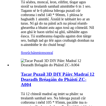
Tá séabra, moncaí, leon, eilifint, tíogar agus
sioráf sa trealamh samhail ainmhithe 6 in 1 seo.
Tagann sé le 6 phíosa bileoga puzail cúr
cothroma i méid 140 * 90mm, 1 phíosa le
haghaidh 1 ainmhí. Áisiúil le tabhairt leo ar an
turas. Ní gá do na páistí ach na píosaí réamh-
ghearrtha a bhaint astu agus tosú ag cóimeáil. Níl
aon ghá le haon uirlisí ná gliú, sábháilte agus
éasca. Tá sraitheanna éagsúla againn don táirge
seo, bailigh iad go léir agus cruthaigh domhan na
n-ainmhithe le do chuid beag!
fiosrúchán
mionsonraí
Tacar Puzail 3D DIY Páirc Madraí 12
Dearadh Bréagáin do Pháistí ZC-
A004
Tá 12 chineál madraí ag imirt sa pháirc sa
trealamh samhail seo. Na bileoga puzail cúr
cothroma i méid 105 * 95mm, pacáilte ina n-