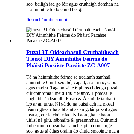
seo, bailigh iad go léir agus cruthaigh domhan na
n-ainmhithe le do chuid beag!
fiosrúchán
mionsonraí
Puzal 3T Oideachasúil Cruthaitheach
Tionól DIY Ainmhithe Feirme do
Pháistí Pacáiste Pacáiste ZC-A007
Tá na hainmhithe feirme sa trealamh samhail
ainmhithe 6 in 1 seo: bó, capall, asal, muc, caora
agus madra. Tagann sé le 6 phíosa bileoga puzail
cúr cothroma i méid 140 * 90mm, 1 phíosa le
haghaidh 1 dearadh. Éasca & Áisiúil le tabhairt
leo ar an turas. Ní gá do na páistí ach na píosaí
réamh-ghearrtha a bhaint as an gclár puzail agus
tosú ag cur le chéile iad. Níl aon ghá le haon
uirlisí ná gliú, sábháilte & greannmhar. Cuirimid
fáilte roimh dhearthaí saincheaptha don táirge
seo, agus tá áthas orainn do chuid smaointe nua a