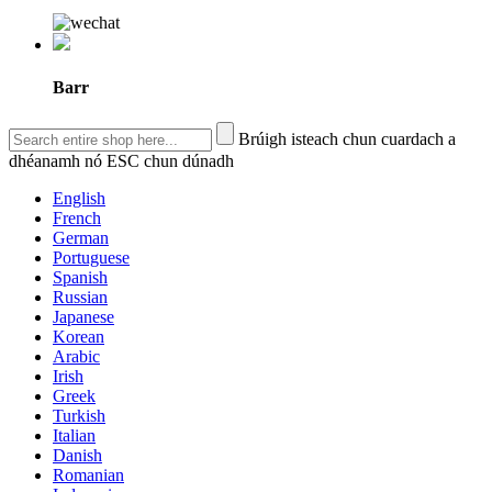
Barr
Brúigh isteach chun cuardach a
dhéanamh nó ESC chun dúnadh
English
French
German
Portuguese
Spanish
Russian
Japanese
Korean
Arabic
Irish
Greek
Turkish
Italian
Danish
Romanian