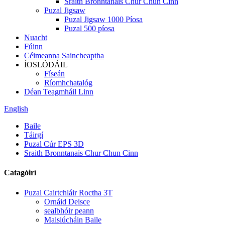
Sraith Bronntanais Chur Chun Cinn
Puzal Jigsaw
Puzal Jigsaw 1000 Píosa
Puzal 500 píosa
Nuacht
Fúinn
Céimeanna Saincheaptha
ÍOSLÓDÁIL
Físeán
Ríomhchatalóg
Déan Teagmháil Linn
English
Baile
Táirgí
Puzal Cúr EPS 3D
Sraith Bronntanais Chur Chun Cinn
Catagóirí
Puzal Cairtchláir Roctha 3T
Ornáid Deisce
sealbhóir peann
Maisiúcháin Baile