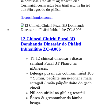
sa phróiseas. Cad atá tú ag fanacht leis?
Ceannaigh ceann agus bain triail astu. Is fiú iad
duit féin agus do do pháistí.
fiosrúchán
mionsonraí
12 Chineál Cluichí Puzal 3D
Domhanda Dineasár do Pháistí
Inbhailithe ZC-A006
Tá 12 chineál dineasár i dtacar
samhail Puzal 3T Pháirc na
nDineasár.
Bileoga puzail cúr cothrom méid 105
* 95mm, pacáilte ina n-aonar i mála
scragall / mála páipéir daite do gach
cineál.
Níl aon uirlisí ná gliú ag teastáil.
Éasca & greannmhar dá lámha
beaga.