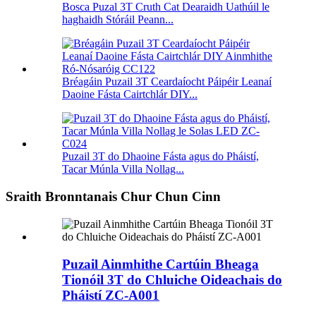
Bosca Puzal 3T Cruth Cat Dearaidh Uathúil le
haghaidh Stóráil Peann...
Bréagáin Puzail 3T Ceardaíocht Páipéir Leanaí
Daoine Fásta Cairtchlár DIY...
Puzail 3T do Dhaoine Fásta agus do Pháistí,
Tacar Múnla Villa Nollag...
Sraith Bronntanais Chur Chun Cinn
Puzail Ainmhithe Cartúin Bheaga
Tionóil 3T do Chluiche Oideachais do
Pháistí ZC-A001