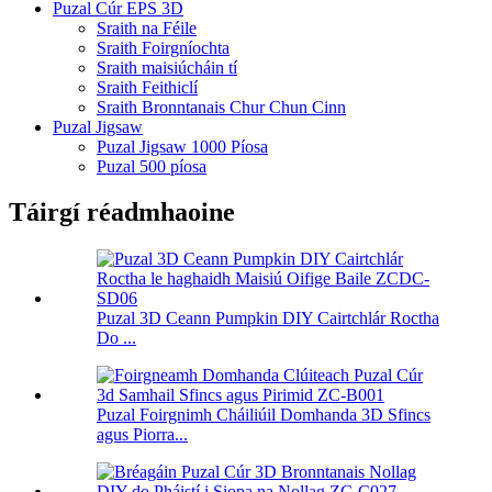
Puzal Cúr EPS 3D
Sraith na Féile
Sraith Foirgníochta
Sraith maisiúcháin tí
Sraith Feithiclí
Sraith Bronntanais Chur Chun Cinn
Puzal Jigsaw
Puzal Jigsaw 1000 Píosa
Puzal 500 píosa
Táirgí réadmhaoine
Puzal 3D Ceann Pumpkin DIY Cairtchlár Roctha
Do ...
Puzal Foirgnimh Cháiliúil Domhanda 3D Sfincs
agus Piorra...