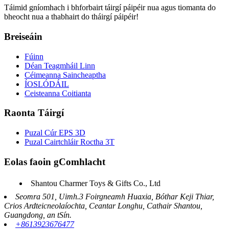
Táimid gníomhach i bhforbairt táirgí páipéir nua agus tiomanta do
bheocht nua a thabhairt do tháirgí páipéir!
Breiseáin
Fúinn
Déan Teagmháil Linn
Céimeanna Saincheaptha
ÍOSLÓDÁIL
Ceisteanna Coitianta
Raonta Táirgí
Puzal Cúr EPS 3D
Puzal Cairtchláir Roctha 3T
Eolas faoin gComhlacht
Shantou Charmer Toys & Gifts Co., Ltd
Seomra 501, Uimh.3 Foirgneamh Huaxia, Bóthar Keji Thiar,
Crios Ardteicneolaíochta, Ceantar Longhu, Cathair Shantou,
Guangdong, an tSín.
+8613923676477