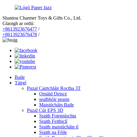
Shantou Charmer Toys & Gifts Co., Ltd.
Glaoigh ar ordú:
+8613923676477
/
+8613923676478
/
Baile
Táirgí
Puzal Cairtchláir Roctha 3T
Ornáid Deisce
sealbhóir peann
Maisiúcháin Baile
Puzal Cúr EPS 3D
Sraith Foirgníochta
Sraith Feithiclí
Sraith maisiúcháin tí
Sraith na Féile