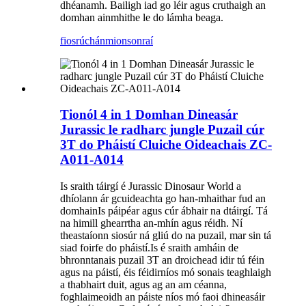
dhéanamh. Bailigh iad go léir agus cruthaigh an
domhan ainmhithe le do lámha beaga.
fiosrúchán
mionsonraí
Tionól 4 in 1 Domhan Dineasár
Jurassic le radharc jungle Puzail cúr
3T do Pháistí Cluiche Oideachais ZC-
A011-A014
Is sraith táirgí é Jurassic Dinosaur World a
dhíolann ár gcuideachta go han-mhaith
ar fud an
domhain
Is páipéar agus cúr ábhair na dtáirgí. Tá
na himill ghearrtha an-mhín agus réidh. Ní
theastaíonn siosúr ná gliú do na puzail, mar sin tá
siad foirfe do pháistí.
Is é sraith amháin de
bhronntanais puzail 3T an droichead idir tú féin
agus na páistí, é
is féidir
níos mó sonais teaghlaigh
a thabhairt duit
, agus ag an am céanna,
foghlaimeoidh an páiste níos mó faoi dhineasáir