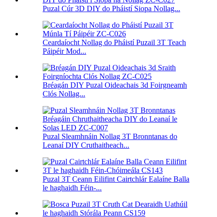
Puzal Cúr 3D DIY do Pháistí Siopa Nollag...
Ceardaíocht Nollag do Pháistí Puzail 3T Teach
Páipéir Mod...
Bréagán DIY Puzal Oideachais 3d Foirgneamh
Clós Nollag...
Puzal Sleamhnáin Nollag 3T Bronntanas do
Leanaí DIY Cruthaitheach...
Puzal 3T Ceann Eilifint Cairtchlár Ealaíne Balla
le haghaidh Féin-...