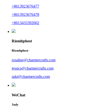
+8613923676477
+8613923676478
+8613433392602
Ríomhphost
Ríomhphost
rosaline@charmercrafts.com
jessica@charmercrafts.com
suki@charmercrafts.com
WeChat
Judy