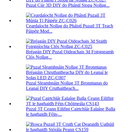
Puzal Cúr 3D DIY do Pháistí Siopa Nollag...
Ceardaíocht Nollag do Pháistí Puzail 3T Teach
Páipéir Mod...
Bréagán DIY Puzal Oideachais 3d Foirgneamh
Clós Nollag...
Puzal Sleamhnáin Nollag 3T Bronntanas do
Leanaí DIY Cruthaitheach...
Puzal 3T Ceann Eilifint Cairtchlár Ealaíne Balla
le haghaidh Féin-...