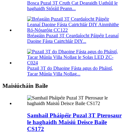
Bosca Puzal 3T Cruth Cat Dearaidh Uathúil le
haghaidh Stóráil Peann...
Bréagáin Puzail 3T Ceardaíocht Páipéir Leanaí
Daoine Fásta Cairtchlár DIY...
Puzail 3T do Dhaoine Fásta agus do Pháistí,
Tacar Múnla Villa Nollag...
Maisiúcháin Baile
Samhail Pháipéir Puzal 3T Pterosaur
le haghaidh Maisiú Deisce Baile
CS172