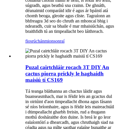
coitianta chomh maith le héin, is féidir leo léim,
súgradh, agus beathú sna crainn. De ghnáth,
déanaimid comparáid idir é agus ár bpáistí atá
chomh beoga, gleoite agus cliste. Tagraíonn an
bhfreagra 3d seo do chruth an mhoncaí bhig i
ndearadh, cuir sa bhaile é mar mhaisiúchán, agus
braithfidh tú an timpeallacht beo láithreach.
fiosrúchán
mionsonraí
Puzal cairtchláir rocach 3T DIY An
cactus piorra prickly le haghaidh
maisiú tí CS169
Tá teanga bláthanna an chactus láidir agus
buanseasmhach, mar is féidir leis an gcactus dul
in oiriúint d'aon timpeallacht dhona agus fásann
sé níos bríomhaire, agus is féidir leis maireachtáil
i dtimpeallacht gharbh freisin, rud a thugann
mothú dosháraithe don duine. Is breá le go leor
ealaíontóirí a dhearcadh, agus chruthaigh siad na
céadta agus na mílte saothar ealaíne bunaithe ar