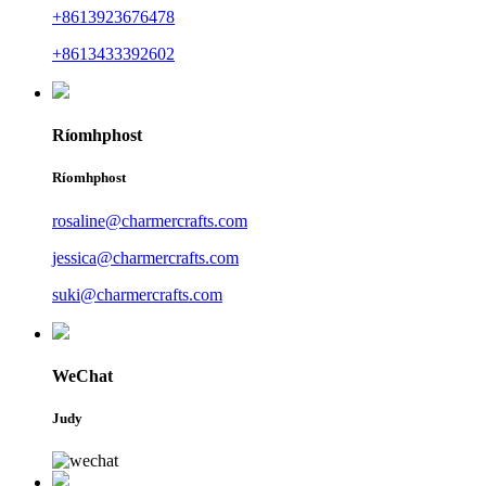
+8613923676478
+8613433392602
Ríomhphost
Ríomhphost
rosaline@charmercrafts.com
jessica@charmercrafts.com
suki@charmercrafts.com
WeChat
Judy