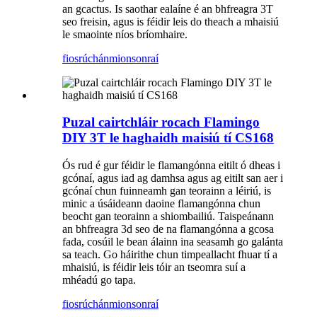
an gcactus. Is saothar ealaíne é an bhfreagra 3T
seo freisin, agus is féidir leis do theach a mhaisiú
le smaointe níos bríomhaire.
fiosrúchán
mionsonraí
Puzal cairtchláir rocach Flamingo
DIY 3T le haghaidh maisiú tí CS168
Ós rud é gur féidir le flamangónna eitilt ó dheas i
gcónaí, agus iad ag damhsa agus ag eitilt san aer i
gcónaí chun fuinneamh gan teorainn a léiriú, is
minic a úsáideann daoine flamangónna chun
beocht gan teorainn a shiombailiú. Taispeánann
an bhfreagra 3d seo de na flamangónna a gcosa
fada, cosúil le bean álainn ina seasamh go galánta
sa teach. Go háirithe chun timpeallacht fhuar tí a
mhaisiú, is féidir leis tóir an tseomra suí a
mhéadú go tapa.
fiosrúchán
mionsonraí