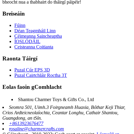
bheocht nua a thabhairt do tháirgí páipéir!
Breiseáin
Fúinn
Déan Teagmháil Linn
Céimeanna Saincheaptha
ÍOSLÓDÁIL
Ceisteanna Coitianta
Raonta Táirgí
Puzal Cúr EPS 3D
Puzal Cairtchláir Roctha 3T
Eolas faoin gComhlacht
Shantou Charmer Toys & Gifts Co., Ltd
Seomra 501, Uimh.3 Foirgneamh Huaxia, Bóthar Keji Thiar,
Crios Ardteicneolaíochta, Ceantar Longhu, Cathair Shantou,
Guangdong, an tSín.
+8613923676477
rosaline@charmercrafts.com