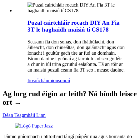
Puzal cairtchláir rocach DIY An Fia
3T le haghaidh maisiú tí CS178
Seasann fia don sonas, don fháthúlacht, don
áilleacht, don chineáltas, don galántacht agus don
íonacht i gcultúr gach tíre ar fud an domhain.
Bíonn daoine i gcónaí ag iarraidh iad seo go léir
a chur in iúl trína gcruthú ealaíonta. Tá an-tóir ar
an maisiú puzail ceann fia 3T seo i measc daoine.
fiosrúchán
mionsonraí
Ag lorg rud éigin ar leith? Ná bíodh leisce
ort →
Déan Teagmháil Linn
Táimid gníomhach i bhforbairt táirgí páipéir nua agus tiomanta do