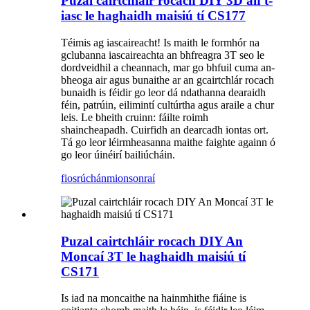
Puzal cairtchláir rocach DIY 3D an t-
iasc le haghaidh maisiú tí CS177
Téimis ag iascaireacht! Is maith le formhór na
gclubanna iascaireachta an bhfreagra 3T seo le
dordveidhil a cheannach, mar go bhfuil cuma an-
bheoga air agus bunaithe ar an gcairtchlár rocach
bunaidh is féidir go leor dá ndathanna dearaidh
féin, patrúin, eilimintí cultúrtha agus araile a chur
leis. Le bheith cruinn: fáilte roimh
shaincheapadh. Cuirfidh an dearcadh iontas ort.
Tá go leor léirmheasanna maithe faighte againn ó
go leor úinéirí bailiúcháin.
fiosrúchán
mionsonraí
Puzal cairtchláir rocach DIY An
Moncaí 3T le haghaidh maisiú tí
CS171
Is iad na moncaithe na hainmhithe fiáine is