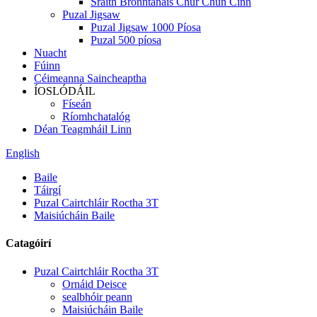
Sraith Bronntanais Chur Chun Cinn
Puzal Jigsaw
Puzal Jigsaw 1000 Píosa
Puzal 500 píosa
Nuacht
Fúinn
Céimeanna Saincheaptha
ÍOSLÓDÁIL
Físeán
Ríomhchatalóg
Déan Teagmháil Linn
English
Baile
Táirgí
Puzal Cairtchláir Roctha 3T
Maisiúcháin Baile
Catagóirí
Puzal Cairtchláir Roctha 3T
Ornáid Deisce
sealbhóir peann
Maisiúcháin Baile