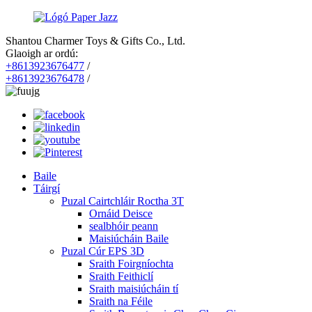
Shantou Charmer Toys & Gifts Co., Ltd.
Glaoigh ar ordú:
+8613923676477
/
+8613923676478
/
Baile
Táirgí
Puzal Cairtchláir Roctha 3T
Ornáid Deisce
sealbhóir peann
Maisiúcháin Baile
Puzal Cúr EPS 3D
Sraith Foirgníochta
Sraith Feithiclí
Sraith maisiúcháin tí
Sraith na Féile