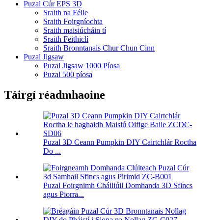
Puzal Cúr EPS 3D
Sraith na Féile
Sraith Foirgníochta
Sraith maisiúcháin tí
Sraith Feithiclí
Sraith Bronntanais Chur Chun Cinn
Puzal Jigsaw
Puzal Jigsaw 1000 Píosa
Puzal 500 píosa
Táirgí réadmhaoine
Puzal 3D Ceann Pumpkin DIY Cairtchlár Roctha
Do ...
Puzal Foirgnimh Cháiliúil Domhanda 3D Sfincs
agus Piorra...