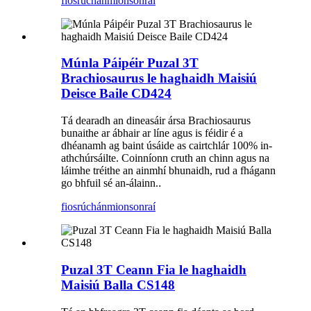
fiosrúchán
mionsonraí
Múnla Páipéir Puzal 3T
Brachiosaurus le haghaidh Maisiú
Deisce Baile CD424
Tá dearadh an dineasáir ársa Brachiosaurus
bunaithe ar ábhair ar líne agus is féidir é a
dhéanamh ag baint úsáide as cairtchlár 100% in-
athchúrsáilte. Coinníonn cruth an chinn agus na
láimhe tréithe an ainmhí bhunaidh, rud a fhágann
go bhfuil sé an-álainn.
.
fiosrúchán
mionsonraí
Puzal 3T Ceann Fia le haghaidh
Maisiú Balla CS148