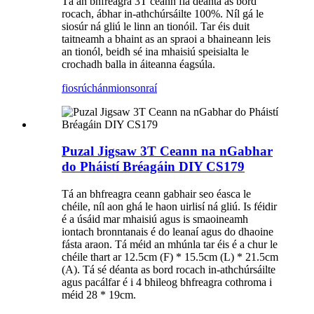
Tá an bhfreagra 3T ceann fia déanta as bord
rocach, ábhar in-athchúrsáilte 100%. Níl gá le
siosúr ná gliú le linn an tionóil. Tar éis duit
taitneamh a bhaint as an spraoi a bhaineann leis
an tionól, beidh sé ina mhaisiú speisialta le
crochadh balla in áiteanna éagsúla.
fiosrúchán
mionsonraí
Puzal Jigsaw 3T Ceann na nGabhar
do Pháistí Bréagáin DIY CS179
Tá an bhfreagra ceann gabhair seo éasca le
chéile, níl aon ghá le haon uirlisí ná gliú. Is féidir
é a úsáid mar mhaisiú agus is smaoineamh
iontach bronntanais é do leanaí agus do dhaoine
fásta araon. Tá méid an mhúnla tar éis é a chur le
chéile thart ar 12.5cm (F) * 15.5cm (L) * 21.5cm
(A). Tá sé déanta as bord rocach in-athchúrsáilte
agus pacálfar é i 4 bhileog bhfreagra cothroma i
méid 28 * 19cm.