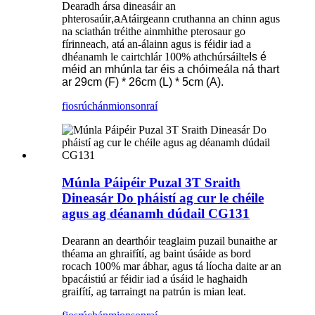
Dearadh ársa dineasáir an
phterosaúir
,a
Atáirgeann cruthanna an chinn agus
na sciathán tréithe ainmhithe pterosaur go
fírinneach, atá an-álainn agus is féidir iad a
dhéanamh le cairtchlár 100% athchúrsáilte
Is é
méid an mhúnla tar éis a chóimeála ná thart
ar 29cm (F) * 26cm (L) * 5cm (A).
fiosrúchán
mionsonraí
Múnla Páipéir Puzal 3T Sraith
Dineasár Do pháistí ag cur le chéile
agus ag déanamh dúdail CG131
Dearann ​​an dearthóir teaglaim puzail bunaithe ar
théama an ghraifítí, ag baint úsáide as bord
rocach 100% mar ábhar, agus tá líocha daite ar an
bpacáistiú ar féidir iad a úsáid le haghaidh
graifítí, ag tarraingt na patrún is mian leat.