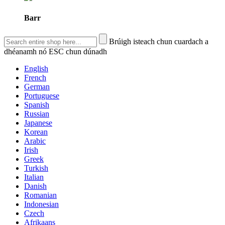
Barr
Brúigh isteach chun cuardach a
dhéanamh nó ESC chun dúnadh
English
French
German
Portuguese
Spanish
Russian
Japanese
Korean
Arabic
Irish
Greek
Turkish
Italian
Danish
Romanian
Indonesian
Czech
Afrikaans