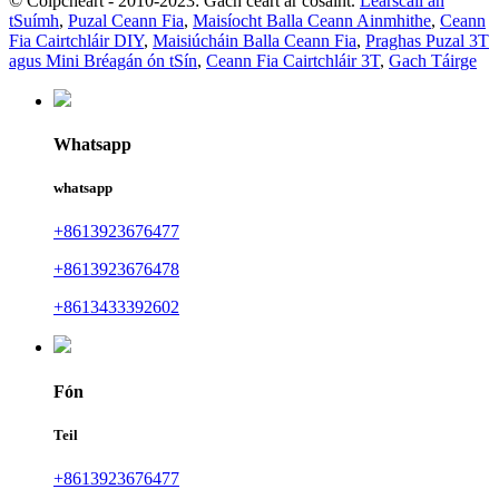
© Cóipcheart - 2010-2023: Gach ceart ar cosaint.
Léarscáil an
tSuímh
,
Puzal Ceann Fia
,
Maisíocht Balla Ceann Ainmhithe
,
Ceann
Fia Cairtchláir DIY
,
Maisiúcháin Balla Ceann Fia
,
Praghas Puzal 3T
agus Mini Bréagán ón tSín
,
Ceann Fia Cairtchláir 3T
,
Gach Táirge
Whatsapp
whatsapp
+8613923676477
+8613923676478
+8613433392602
Fón
Teil
+8613923676477