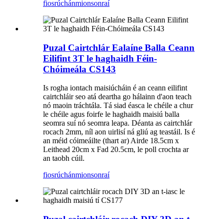
fiosrúchán
mionsonraí
Puzal Cairtchlár Ealaíne Balla Ceann
Eilifint 3T le haghaidh Féin-
Chóimeála CS143
Is rogha iontach maisiúcháin é an ceann eilifint
cairtchláir seo atá deartha go hálainn d'aon teach
nó maoin tráchtála. Tá siad éasca le chéile a chur
le chéile agus foirfe le haghaidh maisiú balla
seomra suí nó seomra leapa. Déanta as cairtchlár
rocach 2mm, níl aon uirlisí ná gliú ag teastáil. Is é
an méid cóimeáilte (thart ar) Airde 18.5cm x
Leithead 20cm x Fad 20.5cm, le poll crochta ar
an taobh cúil.
fiosrúchán
mionsonraí